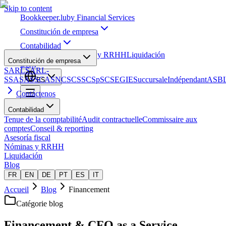
Skip to content
Bookkeeper
.lu
by Financial Services
Constitución de empresa
Contabilidad
Asesoría fiscal
Nóminas y RRHH
Liquidación
Constitución de empresa
Blog
SARL
SARL-
S
SA
SAS
SCA
SNC
SCS
SCSp
SC
SE
GIE
Succursale
Indépendant
ASB
ES
Contáctenos
Contabilidad
Tenue de la comptabilité
Audit contractuelle
Commissaire aux
comptes
Conseil & reporting
Asesoría fiscal
Nóminas y RRHH
Liquidación
Blog
FR
EN
DE
PT
ES
IT
Accueil
Blog
Financement
Catégorie blog
Financement & CFO as a Service