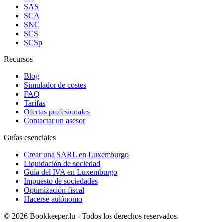
SAS
SCA
SNC
SCS
SCSp
Recursos
Blog
Simulador de costes
FAQ
Tarifas
Ofertas profesionales
Contactar un asesor
Guías esenciales
Crear una SARL en Luxemburgo
Liquidación de sociedad
Guía del IVA en Luxemburgo
Impuesto de sociedades
Optimización fiscal
Hacerse autónomo
© 2026 Bookkeeper.lu - Todos los derechos reservados.