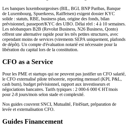
Les banques luxembourgeoises (BIL, BGL BNP Paribas, Banque
de Luxembourg, Spuerkeess, Raiffeisen) exigent dossier KYC
solide : statuts, RBE, business plan, origine des fonds, bilan
prévisionnel, passeport/KYC des UBO. Délai réel : 4 à 10 semaines.
Les néobanques B2B (Revolut Business, N26 Business, Qonto)
offrent une alternative rapide pour les très petites structures, avec
cependant moins de services (virements SEPA uniquement, plafonds
de dépôt). Un compte d'évaluation notarié est nécessaire pour la
libération du capital lors de la constitution.
CFO as a Service
Pour les PME et startups qui ne peuvent pas justifier un CFO salarié,
le CFO externalisé pilote trésorerie, reporting mensuel (KPI, P&L,
cash burn), budget prévisionnel, rapport aux investisseurs et
négociations bancaires. Tarifs typiques : 2 000-6 000 € HT/mois
pour 2-8 jours/mois selon stade et complexité.
Nos guides couvrent SNCI, Mutualité, Fit4Start, préparation de
levée et externalisation CFO.
Guides
Financement