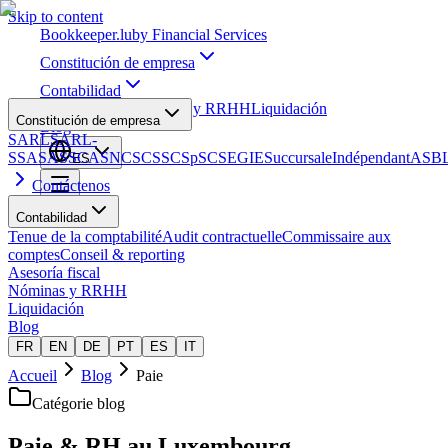
Skip to content
Bookkeeper
.lu
by Financial Services
Constitución de empresa
Contabilidad
Asesoría fiscal
Nóminas y RRHH
Liquidación
Constitución de empresa
Blog
SARL
SARL-
S
SA
SAS
SCA
SNC
SCS
SCSp
SC
SE
GIE
Succursale
Indépendant
ASB
ES
Contáctenos
Contabilidad
Tenue de la comptabilité
Audit contractuelle
Commissaire aux
comptes
Conseil & reporting
Asesoría fiscal
Nóminas y RRHH
Liquidación
Blog
FR
EN
DE
PT
ES
IT
Accueil
Blog
Paie
Catégorie blog
Paie & RH au Luxembourg