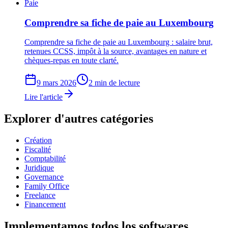
Paie
Comprendre sa fiche de paie au Luxembourg
Comprendre sa fiche de paie au Luxembourg : salaire brut,
retenues CCSS, impôt à la source, avantages en nature et
chèques-repas en toute clarté.
9 mars 2026
2 min de lecture
Lire l'article
Explorer d'autres catégories
Création
Fiscalité
Comptabilité
Juridique
Governance
Family Office
Freelance
Financement
Implementamos
todos los softwares