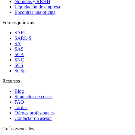
Nóminas y RRHH
Liquidación de empresa
Encontrar una oficina
Formas jurídicas
SARL
SARL-S
SA
SAS
SCA
SNC
SCS
SCSp
Recursos
Blog
Simulador de costes
FAQ
Tarifas
Ofertas profesionales
Contactar un asesor
Guías esenciales