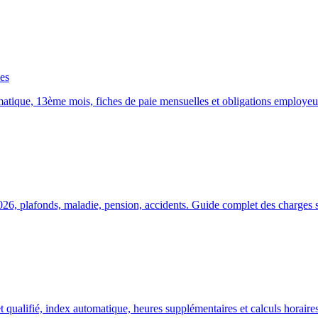
es
tique, 13ème mois, fiches de paie mensuelles et obligations employeur
26, plafonds, maladie, pension, accidents. Guide complet des charges s
alifié, index automatique, heures supplémentaires et calculs horaires 