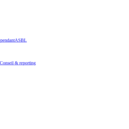
épendant
ASBL
Conseil & reporting