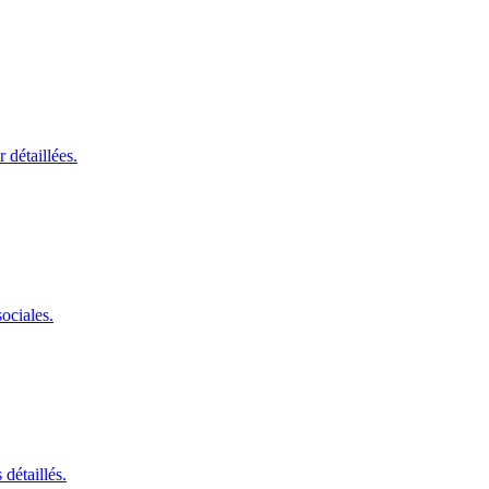
 détaillées.
ociales.
détaillés.