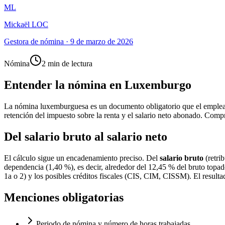
ML
Mickaël LOC
Gestora de nómina
·
9 de marzo de 2026
Nómina
2 min de lectura
Entender la nómina en Luxemburgo
La nómina luxemburguesa es un documento obligatorio que el empleador d
retención del impuesto sobre la renta y el salario neto abonado. Compr
Del salario bruto al salario neto
El cálculo sigue un encadenamiento preciso. Del
salario bruto
(retri
dependencia (1,40 %), es decir, alrededor del 12,45 % del bruto topado
1a o 2) y los posibles créditos fiscales (CIS, CIM, CISSM). El resulta
Menciones obligatorias
Periodo de nómina y número de horas trabajadas