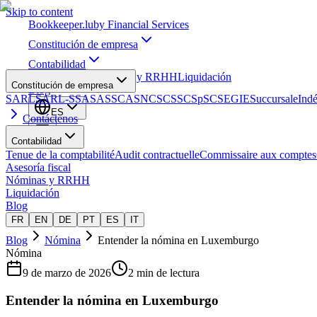
Skip to content
Bookkeeper
.lu
by Financial Services
Constitución de empresa
Contabilidad
Asesoría fiscal
Nóminas y RRHH
Liquidación
Constitución de empresa
Blog
SARL
SARL-S
SA
SAS
SCA
SNC
SCS
SCSp
SC
SE
GIE
Succursale
Ind
ES
Contáctenos
Contabilidad
Tenue de la comptabilité
Audit contractuelle
Commissaire aux comptes
Asesoría fiscal
Nóminas y RRHH
Liquidación
Blog
FR
EN
DE
PT
ES
IT
Blog
Nómina
Entender la nómina en Luxemburgo
Nómina
9 de marzo de 2026
2 min de lectura
Entender la nómina en Luxemburgo