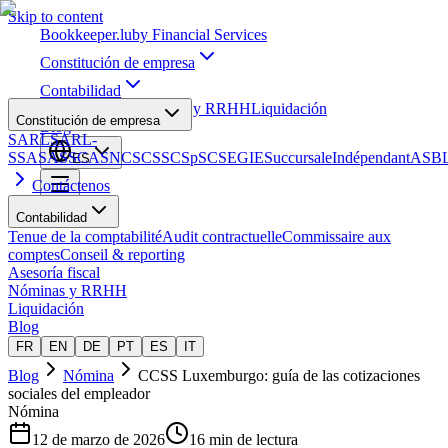
Skip to content
Bookkeeper
.lu
by Financial Services
Constitución de empresa
Contabilidad
Asesoría fiscal
Nóminas y RRHH
Liquidación
Constitución de empresa
Blog
SARL
SARL-
S
SA
SAS
SCA
SNC
SCS
SCSp
SC
SE
GIE
Succursale
Indépendant
ASB
ES
Contáctenos
Contabilidad
Tenue de la comptabilité
Audit contractuelle
Commissaire aux
comptes
Conseil & reporting
Asesoría fiscal
Nóminas y RRHH
Liquidación
Blog
FR
EN
DE
PT
ES
IT
Blog
Nómina
CCSS Luxemburgo: guía de las cotizaciones
sociales del empleador
Nómina
12 de marzo de 2026
16 min de lectura