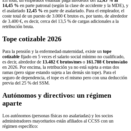
En total, un empleador estándar paga alrededor del
12,45 % al
14,45 %
en parte patronal (según la clase de accidente y la MDE), y
el asalariado
12,45 %
en parte de asalariado. Para el empleador, el
coste total de un puesto de 3.000 € brutos es, por tanto, de alrededor
de 3.400 €, es decir, cerca del 13,5 % de cargas adicionales a la
retribución bruta.
Tope cotizable 2026
Para la pensión y la enfermedad-maternidad, existe un
tope
cotizable
fijado en 5 veces el salario social mínimo no cualificado,
es decir, alrededor de
13.482 € brutos/mes
o
161.788 € brutos/año
en 2026. Por encima, la retribución ya no está sujeta a estas dos
ramas (pero sigue estando sujeta a las demás sin tope). Para el
seguro de dependencia, el tope es el mismo pero con una deducción
previa del 25 % del SSM.
Autónomos y directivos: un régimen
aparte
Los autónomos (personas físicas no asalariadas) y los socios
administradores mayoritarios están afiliados al CCSS con un
régimen específico: