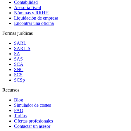
Contabilidad
Asesoría fiscal
Nóminas y RRHH
Liquidación de empresa
Encontrar una oficina
Formas jurídicas
SARL
SARL-S
SA
SAS
SCA
SNC
SCS
SCSp
Recursos
Blog
Simulador de costes
FAQ
Tarifas
Ofertas profesionales
Contactar un asesor