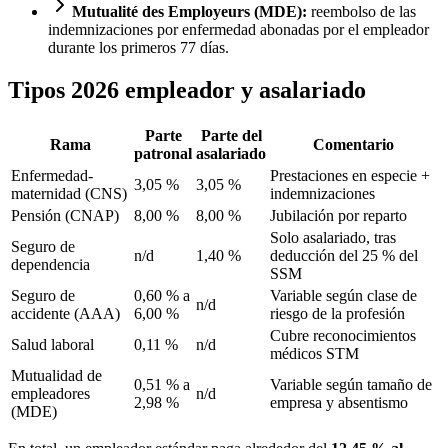
Mutualité des Employeurs (MDE):
reembolso de las
indemnizaciones por enfermedad abonadas por el empleador
durante los primeros 77 días.
Tipos 2026 empleador y asalariado
Parte
Parte del
Rama
Comentario
patronal
asalariado
Enfermedad-
Prestaciones en especie +
3,05 %
3,05 %
maternidad (CNS)
indemnizaciones
Pensión (CNAP)
8,00 %
8,00 %
Jubilación por reparto
Solo asalariado, tras
Seguro de
n/d
1,40 %
deducción del 25 % del
dependencia
SSM
Seguro de
0,60 % a
Variable según clase de
n/d
accidente (AAA)
6,00 %
riesgo de la profesión
Cubre reconocimientos
Salud laboral
0,11 %
n/d
médicos STM
Mutualidad de
0,51 % a
Variable según tamaño de
empleadores
n/d
2,98 %
empresa y absentismo
(MDE)