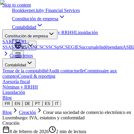
Skip to content
Bookkeeper
.lu
by Financial Services
Constitución de empresa
Contabilidad
Asesoría fiscal
Nóminas y RRHH
Liquidación
Constitución de empresa
Blog
SARL
SARL-
S
SA
SAS
SCA
SNC
SCS
SCSp
SC
SE
GIE
Succursale
Indépendant
ASB
ES
Contáctenos
Contabilidad
Tenue de la comptabilité
Audit contractuelle
Commissaire aux
comptes
Conseil & reporting
Asesoría fiscal
Nóminas y RRHH
Liquidación
Blog
FR
EN
DE
PT
ES
IT
Blog
Creación
Crear una sociedad de comercio electrónico en
Luxemburgo: IVA, estatutos y conformidad
Creación
8 de febrero de 2026
2 min de lectura