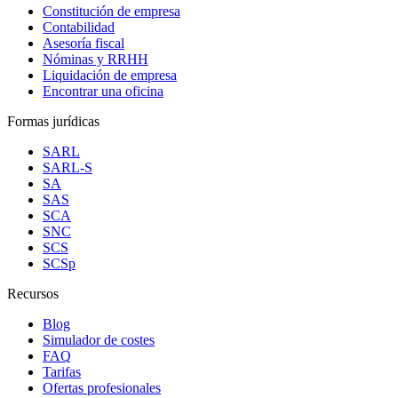
Constitución de empresa
Contabilidad
Asesoría fiscal
Nóminas y RRHH
Liquidación de empresa
Encontrar una oficina
Formas jurídicas
SARL
SARL-S
SA
SAS
SCA
SNC
SCS
SCSp
Recursos
Blog
Simulador de costes
FAQ
Tarifas
Ofertas profesionales