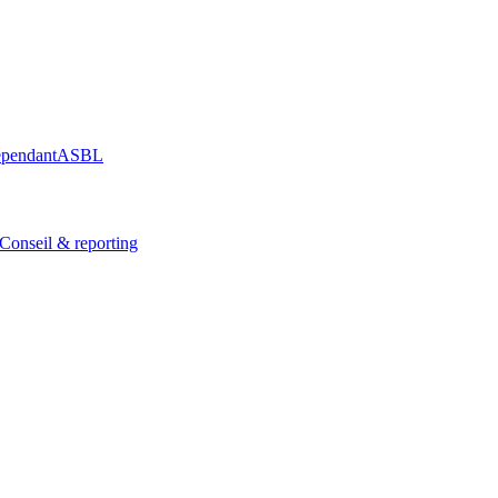
épendant
ASBL
Conseil & reporting