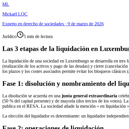
ML
Mickaël LOC
Experto en derecho de sociedades
·
9 de marzo de 2026
Jurídico
5 min de lectura
Las 3 etapas de la liquidación en Luxembu
La liquidación de una sociedad en Luxemburgo se desarrolla en tres fa
(realización de los activos y pago de las deudas) y cierre (cancelació
los plazos y los costes asociados permite evitar los bloqueos clásicos
Fase 1: disolución y nombramiento del liq
La disolución se acuerda en una
junta general extraordinaria
celebr
(50 % del capital presente) y de mayoría (dos tercios de los votos). La
publica en el RESA. La sociedad añade la mención « en liquidación » 
La elección del liquidador es determinante: un liquidador independient
Fase 2: operaciones de liquidación