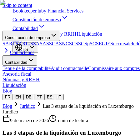
Skip to content
Bookkeeper
.lu
by Financial Services
Constitución de empresa
Contabilidad
Asesoría fiscal
Nóminas y RRHH
Liquidación
Constitución de empresa
Blog
SARL
SARL-S
SA
SAS
SCA
SNC
SCS
SCSp
SC
SE
GIE
Succursale
Ind
ES
Contáctenos
Contabilidad
Tenue de la comptabilité
Audit contractuelle
Commissaire aux comptes
Asesoría fiscal
Nóminas y RRHH
Liquidación
Blog
FR
EN
DE
PT
ES
IT
Blog
Jurídico
Las 3 etapas de la liquidación en Luxemburgo
Jurídico
9 de marzo de 2026
5 min de lectura
Las 3 etapas de la liquidación en Luxemburgo