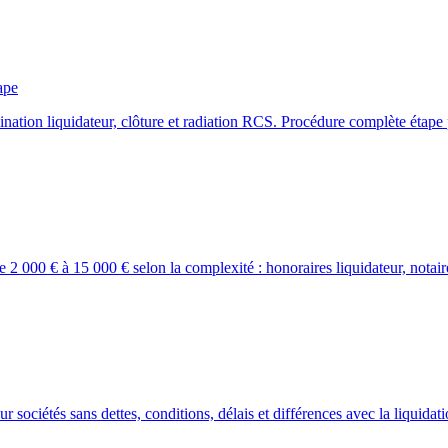
ape
ation liquidateur, clôture et radiation RCS. Procédure complète étape 
 000 € à 15 000 € selon la complexité : honoraires liquidateur, notair
sociétés sans dettes, conditions, délais et différences avec la liquidati