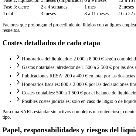
Fase 2: liquidación
2 meses (simplificada)
6 a 9 meses
12 a 18 
Fase 3: cierre
2 a 4 semanas
1 mes
2 meses
Total
3 meses
8 a 11 meses
16 a 22 
Factores que prolongan el procedimiento: litigios con antiguos emplead
resueltos.
Costes detallados de cada etapa
Honorarios del liquidador: 2 000 a 8 000 € según complejid
Gastos notariales: alrededor de 1 500 a 2 500 € por las dos a
Publicaciones RESA: 200 a 400 € en total por las dos actas
Honorarios fiscales: 800 a 2 000 € por las declaraciones fi
Costes contables: 500 a 1 500 € por el balance de liquidació
Posibles costes judiciales: solo en caso de litigio o de liquid
Para una SARL estándar sin activos complejos ni contencioso, cuente
tipo.
Papel, responsabilidades y riesgos del liqu