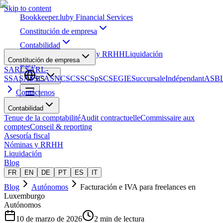
Skip to content
Bookkeeper
.lu
by Financial Services
Constitución de empresa
Contabilidad
Asesoría fiscal
Nóminas y RRHH
Liquidación
Constitución de empresa
Blog
SARL
SARL-
S
SA
SAS
SCA
SNC
SCS
SCSp
SC
SE
GIE
Succursale
Indépendant
ASB
ES
Contáctenos
Contabilidad
Tenue de la comptabilité
Audit contractuelle
Commissaire aux
comptes
Conseil & reporting
Asesoría fiscal
Nóminas y RRHH
Liquidación
Blog
FR
EN
DE
PT
ES
IT
Blog
Autónomos
Facturación e IVA para freelances en
Luxemburgo
Autónomos
10 de marzo de 2026
2 min de lectura