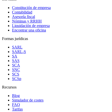
Constitución de empresa
Contabilidad
Asesoría fiscal
Nóminas y RRHH
Liquidación de empresa
Encontrar una oficina
Formas jurídicas
SARL
SARL-S
SA
SAS
SCA
SNC
SCS
SCSp
Recursos
Blog
Simulador de costes
FAQ
Tarifas