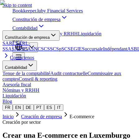
Skip to content
Bookkeeper
.lu
by Financial Services
Constitución de empresa
Contabilidad
Asesoría fiscal
Nóminas y RRHH
Liquidación
Constitución de empresa
Blog
SARL
SARL-
S
SA
SAS
SCA
SNC
SCS
SCSp
SC
SE
GIE
Succursale
Indépendant
ASB
ES
Contáctenos
Contabilidad
Tenue de la comptabilité
Audit contractuelle
Commissaire aux
comptes
Conseil & reporting
Asesoría fiscal
Nóminas y RRHH
Liquidación
Blog
FR
EN
DE
PT
ES
IT
Inicio
Creación de empresa
E-commerce
Creación por sector
Crear una
E-commerce
en Luxemburgo