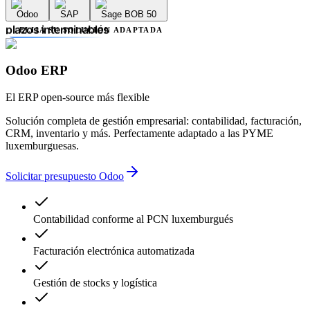
errores contables
Odoo
SAP
Sage BOB 50
retrasos administrativos
plazos interminables
ELIJA SU SOLUCIÓN ADAPTADA
falta de transparencia
múltiples proveedores
complejidad innecesaria
Odoo ERP
errores contables
retrasos administrativos
El ERP open-source más flexible
Solución completa de gestión empresarial: contabilidad, facturación,
CRM, inventario y más. Perfectamente adaptado a las PYME
luxemburguesas.
Solicitar presupuesto Odoo
Contabilidad conforme al PCN luxemburgués
Facturación electrónica automatizada
Gestión de stocks y logística