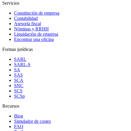
Servicios
Constitución de empresa
Contabilidad
Asesoría fiscal
Nóminas y RRHH
Liquidación de empresa
Encontrar una oficina
Formas jurídicas
SARL
SARL-S
SA
SAS
SCA
SNC
SCS
SCSp
Recursos
Blog
Simulador de costes
FAQ