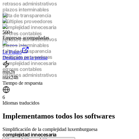
retrasos administrativos
plazos interminables
falta de transparencia
múltiples proveedores
complejidad innecesaria
500+
errores contables
Empresas acompañadas
retrasos administrativos
plazos interminables
falta de transparencia
Le Figaro
múltiples proveedores
Destacado en la prensa
complejidad innecesaria
errores contables
min
2h
retrasos administrativos
max
24h
plazos interminables
Tiempo de respuesta
falta de transparencia
múltiples proveedores
6
complejidad innecesaria
Idiomas traducidos
errores contables
retrasos administrativos
Implementamos
todos los softwares
plazos interminables
falta de transparencia
múltiples proveedores
Simplificación de la complejidad luxemburguesa
complejidad innecesaria