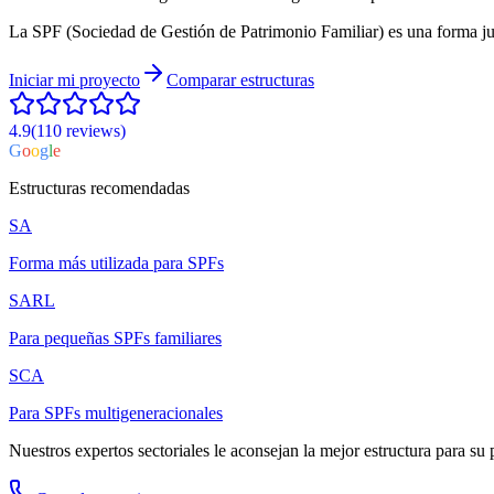
La SPF (Sociedad de Gestión de Patrimonio Familiar) es una forma jur
Iniciar mi proyecto
Comparar estructuras
4.9
(110
reviews
)
G
o
o
g
l
e
Estructuras recomendadas
SA
Forma más utilizada para SPFs
SARL
Para pequeñas SPFs familiares
SCA
Para SPFs multigeneracionales
Nuestros expertos sectoriales le aconsejan la mejor estructura para su 