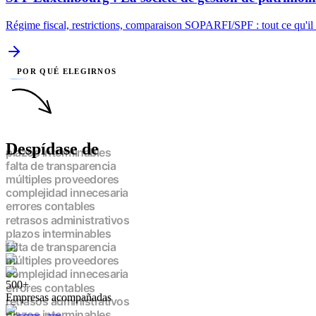
Régime fiscal, restrictions, comparaison SOPARFI/SPF : tout ce qu'il
POR QUÉ ELEGIRNOS
Despídase de
plazos interminables
falta de transparencia
múltiples proveedores
complejidad innecesaria
errores contables
retrasos administrativos
plazos interminables
falta de transparencia
múltiples proveedores
complejidad innecesaria
500+
errores contables
Empresas acompañadas
retrasos administrativos
plazos interminables