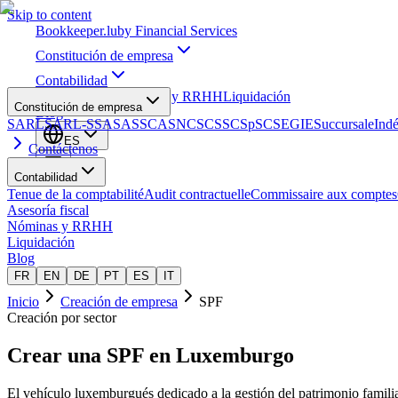
Skip to content
Bookkeeper
.lu
by Financial Services
Constitución de empresa
Contabilidad
Asesoría fiscal
Nóminas y RRHH
Liquidación
Constitución de empresa
Blog
SARL
SARL-S
SA
SAS
SCA
SNC
SCS
SCSp
SC
SE
GIE
Succursale
Ind
ES
Contáctenos
Contabilidad
Tenue de la comptabilité
Audit contractuelle
Commissaire aux comptes
Asesoría fiscal
Nóminas y RRHH
Liquidación
Blog
FR
EN
DE
PT
ES
IT
Inicio
Creación de empresa
SPF
Creación por sector
Crear una
SPF
en Luxemburgo
El vehículo luxemburgués dedicado a la gestión del patrimonio famili