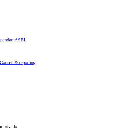
épendant
ASBL
Conseil & reporting
ar privado