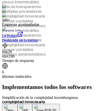
retrasos administrativos
plazos interminables
falta de transparencia
múltiples proveedores
500+
complejidad innecesaria
Empresas acompañadas
errores contables
retrasos administrativos
plazos interminables
Le Figaro
falta de transparencia
Destacado en la prensa
múltiples proveedores
complejidad innecesaria
min
2h
errores contables
max
24h
retrasos administrativos
Tiempo de respuesta
plazos interminables
falta de transparencia
6
múltiples proveedores
Idiomas traducidos
complejidad innecesaria
errores contables
Implementamos
todos los softwares
retrasos administrativos
plazos interminables
falta de transparencia
Simplificación de la complejidad luxemburguesa
múltiples proveedores
complejidad innecesaria
Odoo
SAP
Sage BOB 50