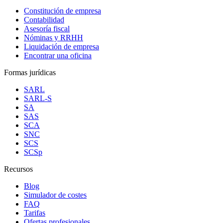
Constitución de empresa
Contabilidad
Asesoría fiscal
Nóminas y RRHH
Liquidación de empresa
Encontrar una oficina
Formas jurídicas
SARL
SARL-S
SA
SAS
SCA
SNC
SCS
SCSp
Recursos
Blog
Simulador de costes
FAQ
Tarifas
Ofertas profesionales