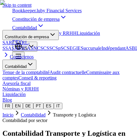
Skip to content
Bookkeeper
.lu
by Financial Services
Constitución de empresa
Contabilidad
Asesoría fiscal
Nóminas y RRHH
Liquidación
Constitución de empresa
Blog
SARL
SARL-
S
SA
SAS
SCA
SNC
SCS
SCSp
SC
SE
GIE
Succursale
Indépendant
ASB
ES
Contáctenos
Contabilidad
Tenue de la comptabilité
Audit contractuelle
Commissaire aux
comptes
Conseil & reporting
Asesoría fiscal
Nóminas y RRHH
Liquidación
Blog
FR
EN
DE
PT
ES
IT
Inicio
Contabilidad
Transporte y Logística
Contabilidad por sector
Contabilidad
Transporte y Logística
en