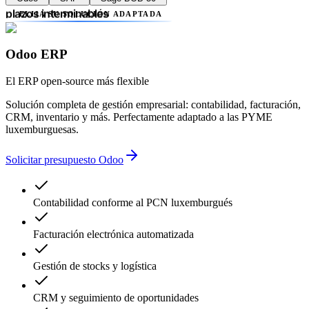
errores contables
retrasos administrativos
ELIJA SU SOLUCIÓN ADAPTADA
plazos interminables
falta de transparencia
múltiples proveedores
Odoo ERP
complejidad innecesaria
errores contables
El ERP open-source más flexible
retrasos administrativos
Solución completa de gestión empresarial: contabilidad, facturación,
CRM, inventario y más. Perfectamente adaptado a las PYME
luxemburguesas.
Solicitar presupuesto Odoo
Contabilidad conforme al PCN luxemburgués
Facturación electrónica automatizada
Gestión de stocks y logística
CRM y seguimiento de oportunidades