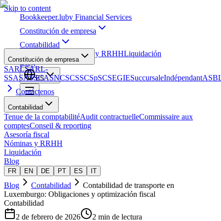
Skip to content
Bookkeeper
.lu
by Financial Services
Constitución de empresa
Contabilidad
Asesoría fiscal
Nóminas y RRHH
Liquidación
Constitución de empresa
Blog
SARL
SARL-
S
SA
SAS
SCA
SNC
SCS
SCSp
SC
SE
GIE
Succursale
Indépendant
ASB
ES
Contáctenos
Contabilidad
Tenue de la comptabilité
Audit contractuelle
Commissaire aux
comptes
Conseil & reporting
Asesoría fiscal
Nóminas y RRHH
Liquidación
Blog
FR
EN
DE
PT
ES
IT
Blog
Contabilidad
Contabilidad de transporte en
Luxemburgo: Obligaciones y optimización fiscal
Contabilidad
2 de febrero de 2026
2 min de lectura