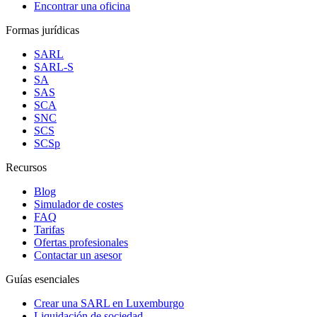
Encontrar una oficina
Formas jurídicas
SARL
SARL-S
SA
SAS
SCA
SNC
SCS
SCSp
Recursos
Blog
Simulador de costes
FAQ
Tarifas
Ofertas profesionales
Contactar un asesor
Guías esenciales
Crear una SARL en Luxemburgo
Liquidación de sociedad