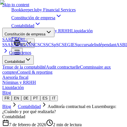
Skip to content
Bookkeeper
.lu
by Financial Services
Constitución de empresa
Contabilidad
Asesoría fiscal
Nóminas y RRHH
Liquidación
Constitución de empresa
Blog
SARL
SARL-
S
SA
SAS
SCA
SNC
SCS
SCSp
SC
SE
GIE
Succursale
Indépendant
ASB
ES
Contáctenos
Contabilidad
Tenue de la comptabilité
Audit contractuelle
Commissaire aux
comptes
Conseil & reporting
Asesoría fiscal
Nóminas y RRHH
Liquidación
Blog
FR
EN
DE
PT
ES
IT
Blog
Contabilidad
Auditoría contractual en Luxemburgo:
¿Cuándo y por qué realizarla?
Contabilidad
7 de febrero de 2026
2 min de lectura