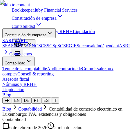
Skip to content
Bookkeeper
.lu
by Financial Services
Constitución de empresa
Contabilidad
Asesoría fiscal
Nóminas y RRHH
Liquidación
Constitución de empresa
Blog
SARL
SARL-
S
SA
SAS
SCA
SNC
SCS
SCSp
SC
SE
GIE
Succursale
Indépendant
ASB
ES
Contáctenos
Contabilidad
Tenue de la comptabilité
Audit contractuelle
Commissaire aux
comptes
Conseil & reporting
Asesoría fiscal
Nóminas y RRHH
Liquidación
Blog
FR
EN
DE
PT
ES
IT
Blog
Contabilidad
Contabilidad de comercio electrónico en
Luxemburgo: IVA, existencias y obligaciones
Contabilidad
6 de febrero de 2026
2 min de lectura