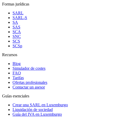
Formas jurídicas
SARL
SARL-S
SA
SAS
SCA
SNC
SCS
SCSp
Recursos
Blog
Simulador de costes
FAQ
Tarifas
Ofertas profesionales
Contactar un asesor
Guías esenciales
Crear una SARL en Luxemburgo
Liquidación de sociedad
Guía del IVA en Luxemburgo