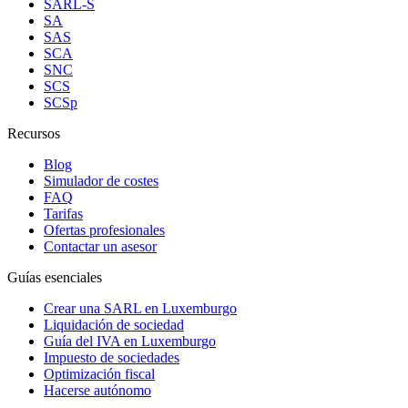
SARL-S
SA
SAS
SCA
SNC
SCS
SCSp
Recursos
Blog
Simulador de costes
FAQ
Tarifas
Ofertas profesionales
Contactar un asesor
Guías esenciales
Crear una SARL en Luxemburgo
Liquidación de sociedad
Guía del IVA en Luxemburgo
Impuesto de sociedades
Optimización fiscal
Hacerse autónomo