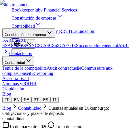
Skip to content
Bookkeeper
.lu
by Financial Services
Constitución de empresa
Contabilidad
Asesoría fiscal
Nóminas y RRHH
Liquidación
Constitución de empresa
Blog
SARL
SARL-
S
SA
SAS
SCA
SNC
SCS
SCSp
SC
SE
GIE
Succursale
Indépendant
ASB
ES
Contáctenos
Contabilidad
Tenue de la comptabilité
Audit contractuelle
Commissaire aux
comptes
Conseil & reporting
Asesoría fiscal
Nóminas y RRHH
Liquidación
Blog
FR
EN
DE
PT
ES
IT
Blog
Contabilidad
Cuentas anuales en Luxemburgo:
Obligaciones y plazos de depósito
Contabilidad
15 de marzo de 2026
2 min de lectura