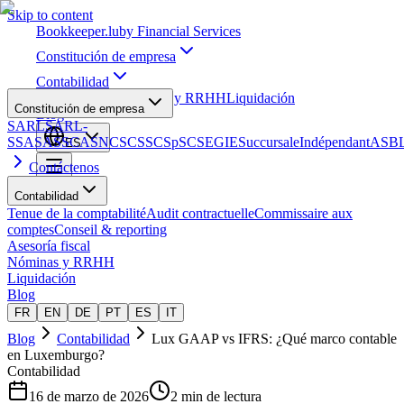
Skip to content
Bookkeeper
.lu
by Financial Services
Constitución de empresa
Contabilidad
Asesoría fiscal
Nóminas y RRHH
Liquidación
Constitución de empresa
Blog
SARL
SARL-
S
SA
SAS
SCA
SNC
SCS
SCSp
SC
SE
GIE
Succursale
Indépendant
ASB
ES
Contáctenos
Contabilidad
Tenue de la comptabilité
Audit contractuelle
Commissaire aux
comptes
Conseil & reporting
Asesoría fiscal
Nóminas y RRHH
Liquidación
Blog
FR
EN
DE
PT
ES
IT
Blog
Contabilidad
Lux GAAP vs IFRS: ¿Qué marco contable
en Luxemburgo?
Contabilidad
16 de marzo de 2026
2 min de lectura