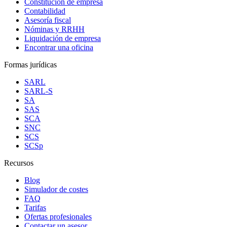
Constitución de empresa
Contabilidad
Asesoría fiscal
Nóminas y RRHH
Liquidación de empresa
Encontrar una oficina
Formas jurídicas
SARL
SARL-S
SA
SAS
SCA
SNC
SCS
SCSp
Recursos
Blog
Simulador de costes
FAQ
Tarifas
Ofertas profesionales
Contactar un asesor