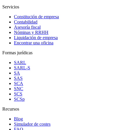
Servicios
Constitución de empresa
Contabilidad
Asesoría fiscal
Nóminas y RRHH
Liquidación de empresa
Encontrar una oficina
Formas jurídicas
SARL
SARL-S
SA
SAS
SCA
SNC
SCS
SCSp
Recursos
Blog
Simulador de costes
FAQ