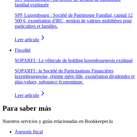
familial expliquée
SPF Luxembourg : Société de Patrimoine Familial, capital 12
500 €, exonération d'IRC, gestion de valeurs mobilières pour
particuliers et familles.
Leer artículo
Fiscalité
SOPARFI : Le véhicule de holding luxembourgeois expliqué
SOPARFI : la Société de Participations Financières
luxembourgeoise, régime mère-fille, exonération dividendes et
plus-values, substance économique.
Leer artículo
Para saber más
Nuestros servicios y guías relacionadas en Bookkeeper.lu
Asesoría fiscal