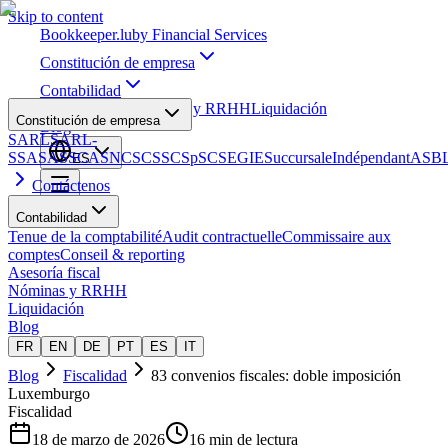
Skip to content
Bookkeeper
.lu
by Financial Services
Constitución de empresa
Contabilidad
Asesoría fiscal
Nóminas y RRHH
Liquidación
Constitución de empresa
Blog
SARL
SARL-
S
SA
SAS
SCA
SNC
SCS
SCSp
SC
SE
GIE
Succursale
Indépendant
ASB
ES
Contáctenos
Contabilidad
Tenue de la comptabilité
Audit contractuelle
Commissaire aux
comptes
Conseil & reporting
Asesoría fiscal
Nóminas y RRHH
Liquidación
Blog
FR
EN
DE
PT
ES
IT
Blog
Fiscalidad
83 convenios fiscales: doble imposición
Luxemburgo
Fiscalidad
18 de marzo de 2026
16 min de lectura