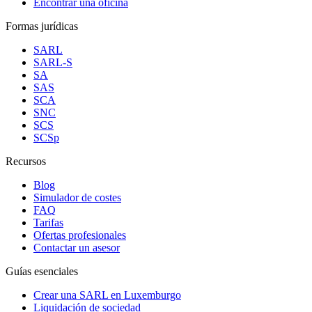
Encontrar una oficina
Formas jurídicas
SARL
SARL-S
SA
SAS
SCA
SNC
SCS
SCSp
Recursos
Blog
Simulador de costes
FAQ
Tarifas
Ofertas profesionales
Contactar un asesor
Guías esenciales
Crear una SARL en Luxemburgo
Liquidación de sociedad