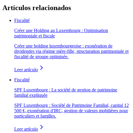
Artículos relacionados
Fiscalité
Créer une Holding au Luxembourg : Optimisation
patrimoniale et fiscale
Créer une holding luxembourgeoise : exonération de
dividendes via régime mère-fille, structuration patrimoniale et
fiscalité de groupe optimisée.
Leer artículo
Fiscalité
SPF Luxembourg : La société de gestion de patrimoine
familial expliquée
SPF Luxembourg : Société de Patrimoine Familial, capital 12
500 €, exonération d'IRC, gestion de valeurs mobilières pour
particuliers et familles.
Leer artículo