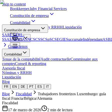
Skip to content
Bookkeeper
.lu
by Financial Services
Constitución de empresa
Contabilidad
Asesoría fiscal
Nóminas y RRHH
Liquidación
Constitución de empresa
Blog
SARL
SARL-
S
SA
SAS
SCA
SNC
SCS
SCSp
SC
SE
GIE
Succursale
Indépendant
ASB
ES
Contáctenos
Contabilidad
Tenue de la comptabilité
Audit contractuelle
Commissaire aux
comptes
Conseil & reporting
Asesoría fiscal
Nóminas y RRHH
Liquidación
Blog
FR
EN
DE
PT
ES
IT
Blog
Fiscalidad
Trabajadores fronterizos Luxemburgo: guía
fiscal Francia/Bélgica/Alemania
Fiscalidad
17 de marzo de 2026
2 min de lectura