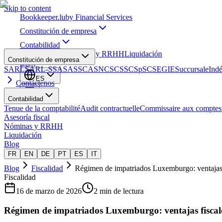
Skip to content
Bookkeeper
.lu
by Financial Services
Constitución de empresa
Contabilidad
Asesoría fiscal
Nóminas y RRHH
Liquidación
Constitución de empresa
Blog
SARL
SARL-S
SA
SAS
SCA
SNC
SCS
SCSp
SC
SE
GIE
Succursale
Ind
ES
Contáctenos
Contabilidad
Tenue de la comptabilité
Audit contractuelle
Commissaire aux comptes
Asesoría fiscal
Nóminas y RRHH
Liquidación
Blog
FR
EN
DE
PT
ES
IT
Blog
Fiscalidad
Régimen de impatriados Luxemburgo: ventajas f
Fiscalidad
16 de marzo de 2026
2 min de lectura
Régimen de impatriados Luxemburgo: ventajas fiscal