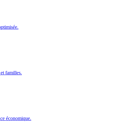
optimisée.
et familles.
ance économique.