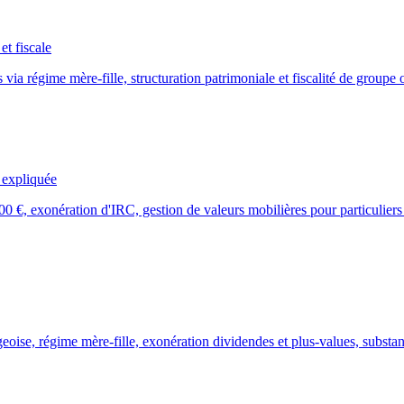
t fiscale
ia régime mère-fille, structuration patrimoniale et fiscalité de groupe 
 expliquée
 €, exonération d'IRC, gestion de valeurs mobilières pour particuliers 
oise, régime mère-fille, exonération dividendes et plus-values, subst