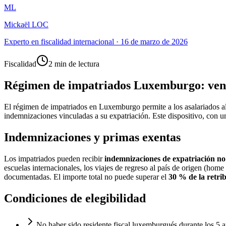
ML
Mickaël LOC
Experto en fiscalidad internacional
·
16 de marzo de 2026
Fiscalidad
2 min de lectura
Régimen de impatriados Luxemburgo: venta
El régimen de impatriados en Luxemburgo permite a los asalariados al
indemnizaciones vinculadas a su expatriación. Este dispositivo, con un
Indemnizaciones y primas exentas
Los impatriados pueden recibir
indemnizaciones de expatriación no
escuelas internacionales, los viajes de regreso al país de origen (hom
documentadas. El importe total no puede superar el
30 % de la retri
Condiciones de elegibilidad
No haber sido residente fiscal luxemburgués durante los 5 añ