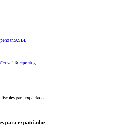
épendant
ASBL
Conseil & reporting
iscales para expatriados
es para expatriados