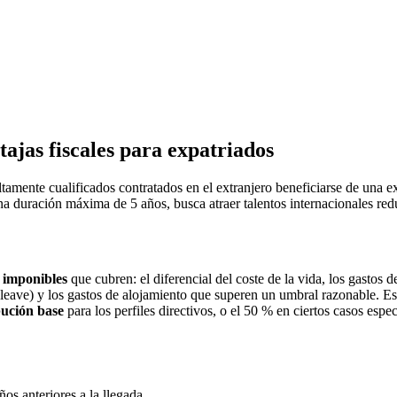
jas fiscales para expatriados
tamente cualificados contratados en el extranjero beneficiarse de una e
a duración máxima de 5 años, busca atraer talentos internacionales redu
 imponibles
que cubren: el diferencial del coste de la vida, los gastos 
e leave) y los gastos de alojamiento que superen un umbral razonable. E
bución base
para los perfiles directivos, o el 50 % en ciertos casos espe
os anteriores a la llegada