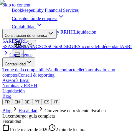
Skip to content
Bookkeeper
.lu
by Financial Services
Constitución de empresa
Contabilidad
Asesoría fiscal
Nóminas y RRHH
Liquidación
Constitución de empresa
Blog
SARL
SARL-
S
SA
SAS
SCA
SNC
SCS
SCSp
SC
SE
GIE
Succursale
Indépendant
ASB
ES
Contáctenos
Contabilidad
Tenue de la comptabilité
Audit contractuelle
Commissaire aux
comptes
Conseil & reporting
Asesoría fiscal
Nóminas y RRHH
Liquidación
Blog
FR
EN
DE
PT
ES
IT
Blog
Fiscalidad
Convertirse en residente fiscal en
Luxemburgo: guía completa
Fiscalidad
15 de marzo de 2026
2 min de lectura