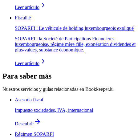
Leer artículo
Fiscalité
SOPARFI : Le véhicule de holding luxembourgeois expliqué
SOPARFI : la Société de Participations Financières
luxembourgeoise, régime mère-fille, exonération dividendes et
plus-values, substance économique.
Leer artículo
Para saber más
Nuestros servicios y guías relacionadas en Bookkeeper.lu
Asesoría fiscal
Impuesto sociedades, IVA, internacional
Descubrir
Régimen SOPARFI