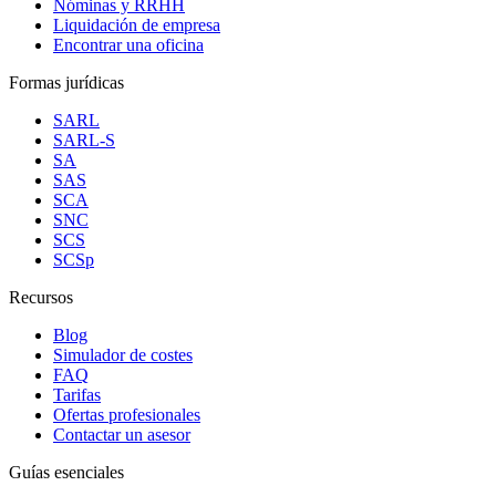
Nóminas y RRHH
Liquidación de empresa
Encontrar una oficina
Formas jurídicas
SARL
SARL-S
SA
SAS
SCA
SNC
SCS
SCSp
Recursos
Blog
Simulador de costes
FAQ
Tarifas
Ofertas profesionales
Contactar un asesor
Guías esenciales