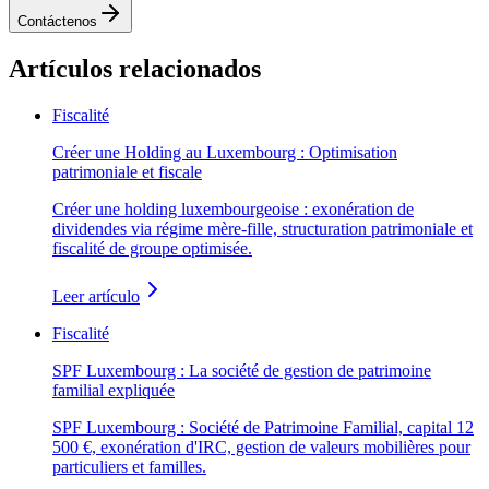
Contáctenos
Artículos relacionados
Fiscalité
Créer une Holding au Luxembourg : Optimisation
patrimoniale et fiscale
Créer une holding luxembourgeoise : exonération de
dividendes via régime mère-fille, structuration patrimoniale et
fiscalité de groupe optimisée.
Leer artículo
Fiscalité
SPF Luxembourg : La société de gestion de patrimoine
familial expliquée
SPF Luxembourg : Société de Patrimoine Familial, capital 12
500 €, exonération d'IRC, gestion de valeurs mobilières pour
particuliers et familles.